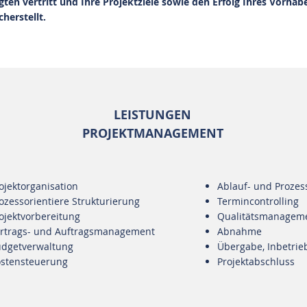
gten vertritt und Ihre Projektziele sowie den Erfolg Ihres Vorha
herstellt.
LEISTUNGEN
PROJEKTMANAGEMENT
ojektorganisation
Ablauf- und Proze
ozessorientiere Strukturierung
Termincontrolling
ojektvorbereitung
Qualitätsmanagem
rtrags- und Auftragsmanagement
Abnahme
dgetverwaltung
Übergabe, Inbetri
stensteuerung
Projektabschluss