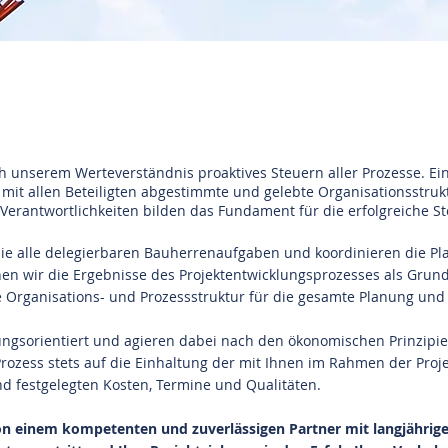
ge | Baumanagement, Menge Baumanagement, Me
 unserem Werteverständnis proaktives Steuern aller Prozesse. Ein
e mit allen Beteiligten abgestimmte und gelebte Organisationsstruk
antwortlichkeiten bilden das Fundament für die erfolgreiche Ste
Sie alle delegierbaren Bauherrenaufgaben und koordinieren die P
hen wir die Ergebnisse des Projektentwicklungsprozesses als Grun
e Organisations- und Prozessstruktur für die gesamte Planung un
sungsorientiert und agieren dabei nach den ökonomischen Prinzipien
rozess stets auf die Einhaltung der mit Ihnen im Rahmen der Proj
 festgelegten Kosten, Termine und Qualitäten.
von einem kompetenten und zuverlässigen Partner mit langjähriger