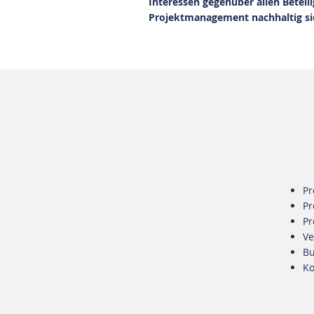
Interessen gegenüber allen Beteili
Projektmanagement nachhaltig sic
Pr
Pr
Pr
Ve
Bu
Ko