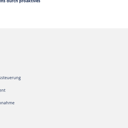
bens durch proaktives
sssteuerung
ent
ebnahme